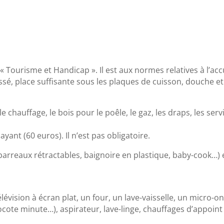
« Tourisme et Handicap ». Il est aux normes relatives à l’ac
issé, place suffisante sous les plaques de cuisson, douche 
ion, le chauffage, le bois pour le poêle, le gaz, les draps, les s
yant (60 euros). Il n’est pas obligatoire.
à barreaux rétractables, baignoire en plastique, baby-cook…
lévision à écran plat, un four, un lave-vaisselle, un micro-on
ocote minute…), aspirateur, lave-linge, chauffages d’appoint 