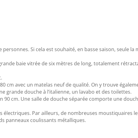
re personnes. Si cela est souhaité, en basse saison, seule la
grande baie vitrée de six mètres de long, totalement rétract
t.
180 cm avec un matelas neuf de qualité. On y trouve égaleme
ne grande douche à l’italienne, un lavabo et des toilettes.
n 90 cm. Une salle de douche séparée comporte une douche à
ts électriques. Par ailleurs, de nombreuses moustiquaires l
nds panneaux coulissants métalliques.